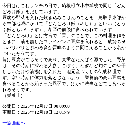
今日ははこねランチの日で、箱根町立小中学校で同じ「どん
どろけ飯」をだしています。
豆腐や野菜を入れた炊き込みごはんのことを、鳥取県東部か
ら中部地域にかけて「どんどろけ飯（めし）」といい（とう
ふ飯ともいいます）、冬至の前後に食べられています。
「どんどろけ」とは方言で「雷」のことで、この料理を作る
ときに、油を熱したフライパンに豆腐を入れると、威勢の良
いバリバリと炒める音が雷鳴のように聞こえることから名が
ついたそうです。
昔は豆腐がごちそうであり、貴重なたんぱく源でした。野菜
は、その時期に採れる人参、ごぼう、ねぎなど旬のものや干
ししいたけや油揚げを入れた、地元産づくしの伝統料理で
す。寒い時期に体力を落とさないよう、栄養価の高い豆腐を
食べることから始まった風習で、ほかに法事などでも食べら
れるそうです。
（栄養士）
公開日：2025年12月17日 08:00:00
更新日：2025年12月18日 12:01:49
一覧画面へ