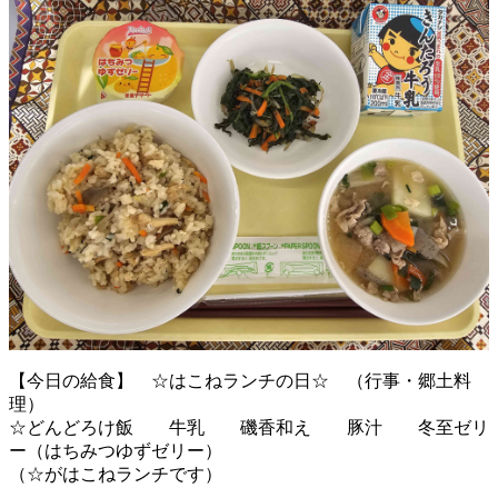
【今日の給食】 ☆はこねランチの日☆ （行事・郷土料
理）
☆どんどろけ飯 牛乳 磯香和え 豚汁 冬至ゼリ
ー（はちみつゆずゼリー）
（☆がはこねランチです）