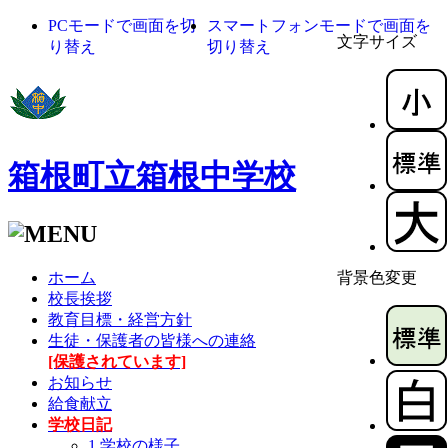
PCモードで画面を切
スマートフォンモードで画面を
文字サイズ
り替え
切り替え
箱根町立箱根中学校
ホーム
背景色変更
校長挨拶
教育目標・経営方針
生徒・保護者の皆様への連絡
[保護されています]
お知らせ
給食献立
学校日記
1 学校の様子