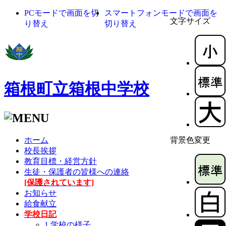
PCモードで画面を切
スマートフォンモードで画面を
文字サイズ
り替え
切り替え
箱根町立箱根中学校
ホーム
背景色変更
校長挨拶
教育目標・経営方針
生徒・保護者の皆様への連絡
[保護されています]
お知らせ
給食献立
学校日記
1 学校の様子