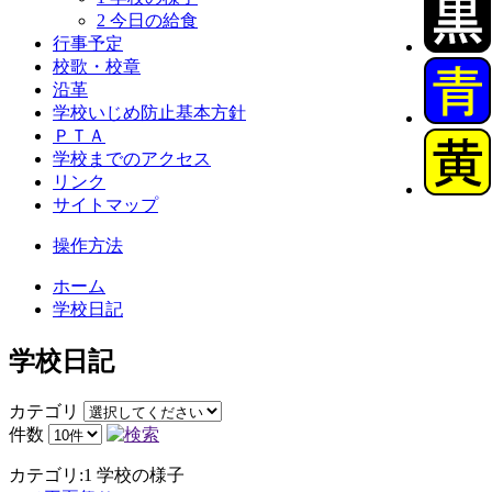
2 今日の給食
行事予定
校歌・校章
沿革
学校いじめ防止基本方針
ＰＴＡ
学校までのアクセス
リンク
サイトマップ
操作方法
ホーム
学校日記
学校日記
カテゴリ
件数
カテゴリ:1 学校の様子